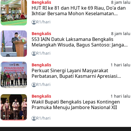
Bengkalis
8 jam lalu
HUT RI ke 81 dan HUT ke 69 Riau, Do'a dan
Ikhtiar Bersama Mohon Keselamatan
Bangsa dan Negara
R1/hari
Bengkalis
8 jam lalu
553 IAIN Datuk Laksamana Bengkalis
Melangkah Wisuda, Bagus Santoso: Jangan
Takut Hadapi Tantangan
R1/hari
Bengkalis
1 hari lalu
Perkuat Sinergi Layani Masyarakat
Perbatasan, Bupati Kasmarni Apresiasi
Ekspedisi Merah Putih
R1/hari
Bengkalis
1 hari lalu
Wakil Bupati Bengkalis Lepas Kontingen
Pramuka Menuju Jambore Nasional XII
R1/hari