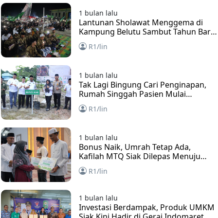
1 bulan lalu
Lantunan Sholawat Menggema di
Kampung Belutu Sambut Tahun Baru
Islam 1448 Hijriah
R1/lin
1 bulan lalu
Tak Lagi Bingung Cari Penginapan,
Rumah Singgah Pasien Mulai
Dibangun di Siak
R1/lin
1 bulan lalu
Bonus Naik, Umrah Tetap Ada,
Kafilah MTQ Siak Dilepas Menuju
Kuantan Singingi
R1/lin
1 bulan lalu
Investasi Berdampak, Produk UMKM
Siak Kini Hadir di Gerai Indomaret