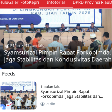
 Hulu
Galeri Foto
Kepri
Infotorial
DPRD Provinsi Riau
D
R1/lin
•
13 hari lalu
Syamsurizal Pimpin Rapat Forkopimda,
Jaga Stabilitas dan Kondusivitas Daerah
Feeds
1 bulan lalu
Syamsurizal Pimpin Rapat
Forkopimda, Jaga Stabilitas dan
Kondusivitas Daerah
R1/lin