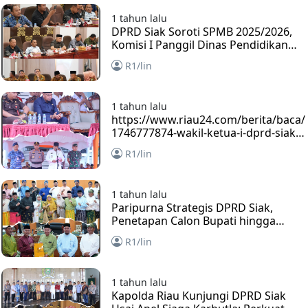
1 tahun lalu
DPRD Siak Soroti SPMB 2025/2026,
Komisi I Panggil Dinas Pendidikan
dan Korwil 14 Kecamatan
R1/lin
1 tahun lalu
https://www.riau24.com/berita/baca/
1746777874-wakil-ketua-i-dprd-siak-
hadiri-apel-siaga-darurat-karhutla-
R1/lin
bersama-forkopimda
1 tahun lalu
Paripurna Strategis DPRD Siak,
Penetapan Calon Bupati hingga
Laporan LKPJ 2024 Dibahas
R1/lin
1 tahun lalu
Kapolda Riau Kunjungi DPRD Siak