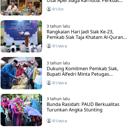
Usai Apel Siaga Karhutla: Perkuat
Sinergi Keamanan dan Pelestarian
R1/lin
Lingkungan
3 tahun lalu
Rangkaian Hari Jadi Siak Ke-23,
Pemkab Siak Taja Khatam Al-Quran
Sebanyak 23 Kali
R1/wira
3 tahun lalu
Dukung Komitmen Pemkab Siak,
Bupati Alfedri Minta Petugas
Bersikap Sopan dan Menghadirkan
R1/wira
Senyum Kepada Masyarakat
3 tahun lalu
Bunda Rasidah: PAUD Berkualitas
Turunkan Angka Stunting
R1/wira