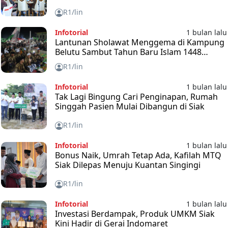
R1/lin
Infotorial
1 bulan lalu
Lantunan Sholawat Menggema di Kampung
Belutu Sambut Tahun Baru Islam 1448
Hijriah
R1/lin
Infotorial
1 bulan lalu
Tak Lagi Bingung Cari Penginapan, Rumah
Singgah Pasien Mulai Dibangun di Siak
R1/lin
Infotorial
1 bulan lalu
Bonus Naik, Umrah Tetap Ada, Kafilah MTQ
Siak Dilepas Menuju Kuantan Singingi
R1/lin
Infotorial
1 bulan lalu
Investasi Berdampak, Produk UMKM Siak
Kini Hadir di Gerai Indomaret