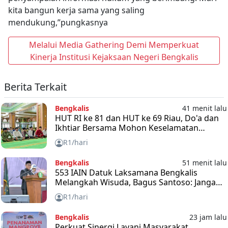
kita bangun kerja sama yang saling
mendukung,”pungkasnya
Melalui Media Gathering Demi Memperkuat
Kinerja Institusi Kejaksaan Negeri Bengkalis
Berita Terkait
Bengkalis
41 menit lalu
HUT RI ke 81 dan HUT ke 69 Riau, Do'a dan
Ikhtiar Bersama Mohon Keselamatan
Bangsa dan Negara
R1/hari
Bengkalis
51 menit lalu
553 IAIN Datuk Laksamana Bengkalis
Melangkah Wisuda, Bagus Santoso: Jangan
Takut Hadapi Tantangan
R1/hari
Bengkalis
23 jam lalu
Perkuat Sinergi Layani Masyarakat