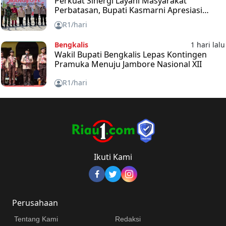
Perkuat Sinergi Layani Masyarakat
Perbatasan, Bupati Kasmarni Apresiasi
Ekspedisi Merah Putih
R1/hari
Bengkalis
1 hari lalu
Wakil Bupati Bengkalis Lepas Kontingen
Pramuka Menuju Jambore Nasional XII
R1/hari
Ikuti Kami
Perusahaan
Tentang Kami
Redaksi