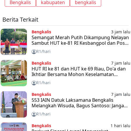
Bengkalis
kabupaten
bengkalis
Berita Terkait
Bengkalis
3 jam lalu
Semangat Merah Putih Dikampung Nelayan
Sambut HUT ke-81 RI Kesbangpol dan Posal
Bengkalis Bagikan Bendera
R1/hari
Bengkalis
7 jam lalu
HUT RI ke 81 dan HUT ke 69 Riau, Do'a dan
Ikhtiar Bersama Mohon Keselamatan
Bangsa dan Negara
R1/hari
Bengkalis
7 jam lalu
553 IAIN Datuk Laksamana Bengkalis
Melangkah Wisuda, Bagus Santoso: Jangan
Takut Hadapi Tantangan
R1/hari
Bengkalis
1 hari lalu