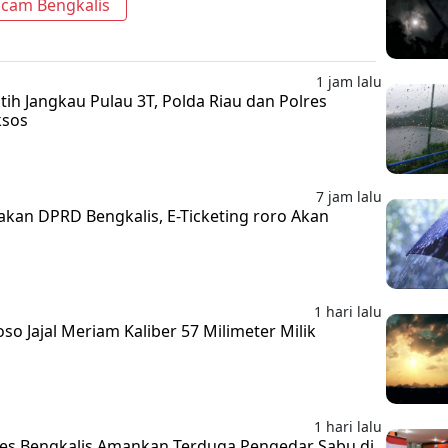
cam Bengkalis
1 jam lalu
ih Jangkau Pulau 3T, Polda Riau dan Polres
ksos
7 jam lalu
nakan DPRD Bengkalis, E-Ticketing roro Akan
n
1 hari lalu
o Jajal Meriam Kaliber 57 Milimeter Milik
1 hari lalu
res Bengkalis Amankan Terduga Pengedar Sabu di