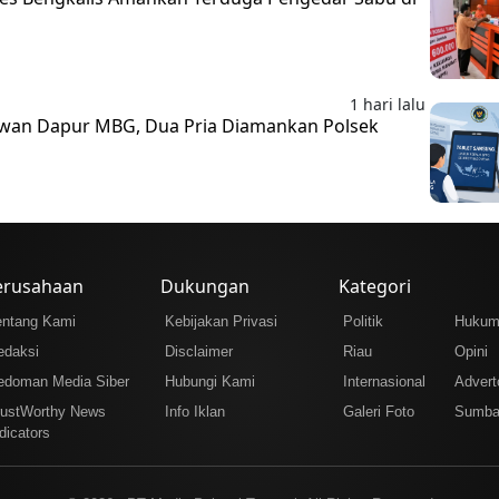
1 hari lalu
awan Dapur MBG, Dua Pria Diamankan Polsek
erusahaan
Dukungan
Kategori
entang Kami
Kebijakan Privasi
Politik
Huku
edaksi
Disclaimer
Riau
Opini
edoman Media Siber
Hubungi Kami
Internasional
Adverto
rustWorthy News
Info Iklan
Galeri Foto
Sumba
dicators