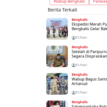
Wabup Bengkalis
Panwas
Berita Terkait
Bengkalis
Ekspedisi Merah Put
Bengkalis Gelar Ba
R1/hari
Bengkalis
Setelah di Paripur
Segera Dioprasika
R1/hari
Bengkalis
Wabup Bagus Santos
Arhanud
R1/hari
Bengkalis
Satresnarkoba Pol