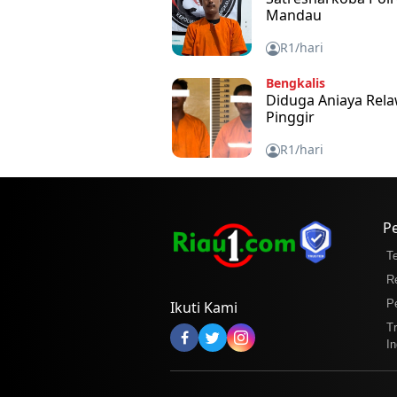
Mandau
R1/hari
Bengkalis
Diduga Aniaya Rel
Pinggir
R1/hari
P
T
R
P
Ikuti Kami
T
In