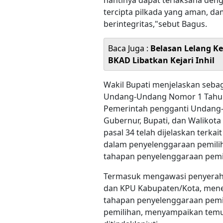
nantinya dapat terlaksana den
tercipta pilkada yang aman, dam
berintegritas,"sebut Bagus.
Baca Juga :
Belasan Lelang Ke
BKAD Libatkan Kejari Inhil
Wakil Bupati menjelaskan seba
Undang-Undang Nomor 1 Tahun
Pemerintah pengganti Undang-
Gubernur, Bupati, dan Walikot
pasal 34 telah dijelaskan ter
dalam penyelenggaraan pemili
tahapan penyelenggaraan pemil
Termasuk mengawasi penyeraha
dan KPU Kabupaten/Kota, mene
tahapan penyelenggaraan pemil
pemilihan, menyampaikan temu