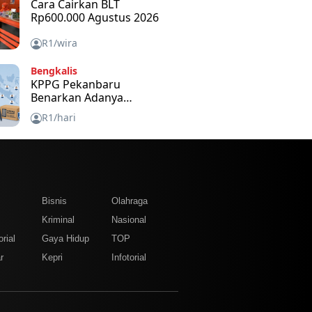
Cara Cairkan BLT
Rp600.000 Agustus 2026
R1/wira
Bengkalis
KPPG Pekanbaru
Benarkan Adanya
Bantuan Tablet Disetiap
R1/hari
SPPG dan Untuk Apa
m
Bisnis
Olahraga
Kriminal
Nasional
rial
Gaya Hidup
TOP
r
Kepri
Infotorial