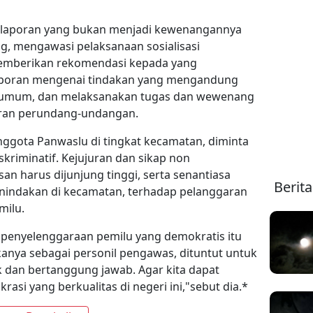
 laporan yang bukan menjadi kewenangannya
g, mengawasi pelaksanaan sosialisasi
emberikan rekomendasi kepada yang
aporan mengenai tindakan yang mengandung
n umum, dan melaksanakan tugas dan wewenang
turan perundang-undangan.
nggota Panwaslu di tingkat kecamatan, diminta
iskriminatif. Kejujuran dan sikap non
an harus dijunjung tinggi, serta senantiasa
Berit
indakan di kecamatan, terhadap pelanggaran
milu.
m penyelenggaraan pemilu yang demokratis itu
nya sebagai personil pengawas, dituntut untuk
 dan bertanggung jawab. Agar kita dapat
si yang berkualitas di negeri ini,"sebut dia.*