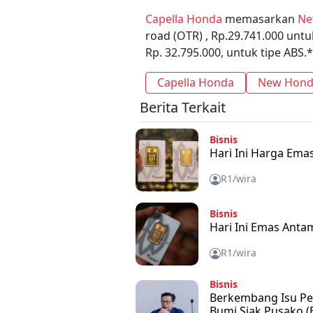
Capella Honda
memasarkan
Ne
road (OTR) , Rp.29.741.000 untuk
Rp. 32.795.000, untuk tipe ABS.
Capella Honda
New Hond
Berita Terkait
Bisnis
Hari Ini Harga Ema
R1/wira
Bisnis
Hari Ini Emas Anta
R1/wira
Bisnis
Berkembang Isu Pen
Bumi Siak Pusako (