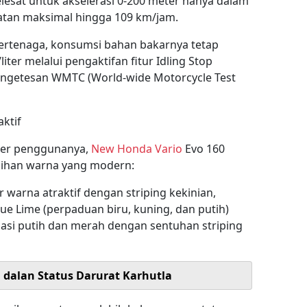
esat untuk akselerasi 0-200 meter hanya dalam
atan maksimal hingga 109 km/jam.
ertenaga, konsumsi bahan bakarnya tetap
iter melalui pengaktifan fitur Idling Stop
engetesan WMTC (World-wide Motorcycle Test
aktif
ter penggunanya,
New Honda Vario
Evo 160
pilihan warna yang modern:
 warna atraktif dengan striping kekinian,
lue Lime (perpaduan biru, kuning, dan putih)
nasi putih dan merah dengan sentuhan striping
i dalan Status Darurat Karhutla