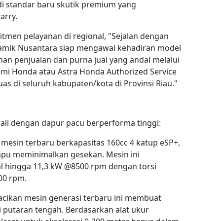
di standar baru skutik premium yang
arry.
men pelayanan di regional, "Sejalan dengan
namik Nusantara siap mengawal kehadiran model
an penjualan dan purna jual yang andal melalui
smi Honda atau Astra Honda Authorized Service
uas di seluruh kabupaten/kota di Provinsi Riau."
ali dengan dapur pacu berperforma tinggi:
esin terbaru berkapasitas 160cc 4 katup eSP+,
mpu meminimalkan gesekan. Mesin ini
hingga 11,3 kW @8500 rpm dengan torsi
00 rpm.
acikan mesin generasi terbaru ini membuat
i putaran tengah. Berdasarkan alat ukur