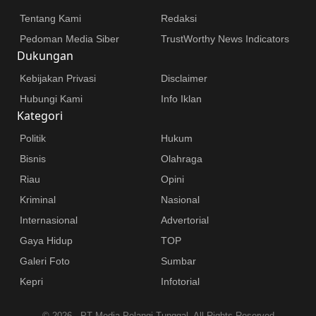
Tentang Kami
Redaksi
Pedoman Media Siber
TrustWorthy News Indicators
Dukungan
Kebijakan Privasi
Disclaimer
Hubungi Kami
Info Iklan
Kategori
Politik
Hukum
Bisnis
Olahraga
Riau
Opini
Kriminal
Nasional
Internasional
Advertorial
Gaya Hidup
TOP
Galeri Foto
Sumbar
Kepri
Infotorial
©
2026 - PT Media Pelangi Tunggal. All Rights Reserved