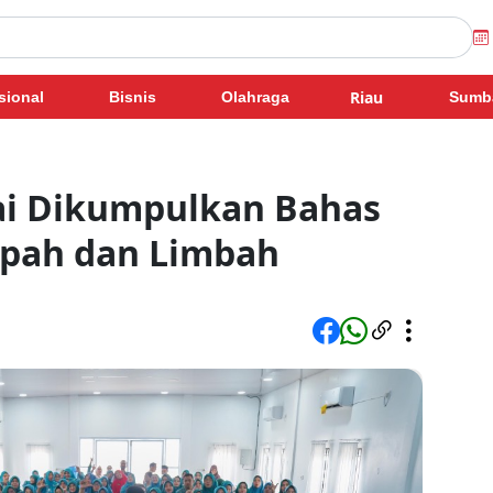
Riau
sional
Bisnis
Olahraga
Sumb
i Dikumpulkan Bahas
pah dan Limbah