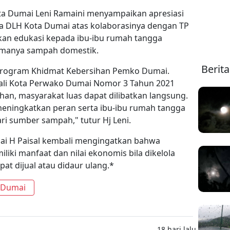
ta Dumai Leni Ramaini menyampaikan apresiasi
a DLH Kota Dumai atas kolaborasinya dengan TP
an edukasi kepada ibu-ibu rumah tangga
tamanya sampah domestik.
Berit
an Program Khidmat Kebersihan Pemko Dumai.
li Kota Perwako Dumai Nomor 3 Tahun 2021
an, masyarakat luas dapat dilibatkan langsung.
 meningkatkan peran serta ibu-ibu rumah tangga
 sumber sampah," tutur Hj Leni.
Dumai H Paisal kembali mengingatkan bahwa
ki manfaat dan nilai ekonomis bila dikelola
at dijual atau didaur ulang.*
 Dumai
18 hari lalu