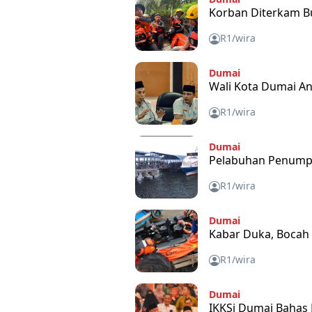
Korban Diterkam B
R1/wira
Dumai
Wali Kota Dumai A
R1/wira
Dumai
Pelabuhan Penumpa
R1/wira
Dumai
Kabar Duka, Bocah
R1/wira
Dumai
IKKSi Dumai Baha