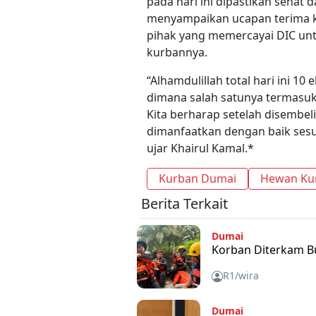
pada hari ini dipastikan sehat d
menyampaikan ucapan terima k
pihak yang memercayai DIC un
kurbannya.
“Alhamdulillah total hari ini 1
dimana salah satunya termasuk
Kita berharap setelah disembeli
dimanfaatkan dengan baik ses
ujar Khairul Kamal.*
Kurban Dumai
Hewan Ku
Berita Terkait
Dumai
Korban Diterkam B
R1/wira
Dumai