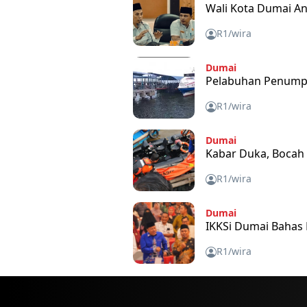
Wali Kota Dumai A
R1/wira
Dumai
Pelabuhan Penumpa
R1/wira
Dumai
Kabar Duka, Bocah
R1/wira
Dumai
IKKSi Dumai Baha
R1/wira