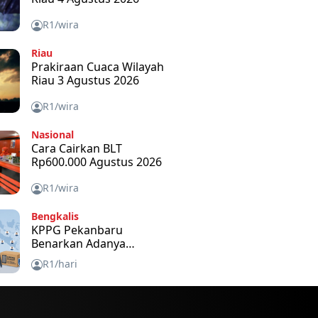
R1/wira
Riau
Prakiraan Cuaca Wilayah
Riau 3 Agustus 2026
R1/wira
Nasional
Cara Cairkan BLT
Rp600.000 Agustus 2026
R1/wira
Bengkalis
KPPG Pekanbaru
Benarkan Adanya
Bantuan Tablet Disetiap
R1/hari
SPPG dan Untuk Apa