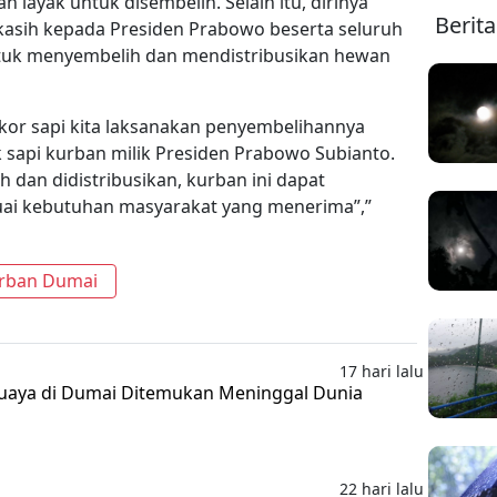
an layak untuk disembelih. Selain itu, dirinya
Berit
asih kepada Presiden Prabowo beserta seluruh
tuk menyembelih dan mendistribusikan hewan
0 ekor sapi kita laksanakan penyembelihannya
 sapi kurban milik Presiden Prabowo Subianto.
h dan didistribusikan, kurban ini dapat
uai kebutuhan masyarakat yang menerima”,”
rban Dumai
17 hari lalu
uaya di Dumai Ditemukan Meninggal Dunia
22 hari lalu