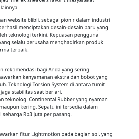
enjadi merek sneakers favorit masyarakat
lainnya.
n website blibli, sebagai pionir dalam industri
 berhasil menciptakan desain-desain baru yang
h teknologi terkini. Kepuasan pengguna
, yang selalu berusaha menghadirkan produk
rma terbaik.
n rekomendasi bagi Anda yang sering
menawarkan kenyamanan ekstra dan bobot yang
jauh. Teknologi Torsion System di antara tumit
a stabilitas saat berlari.
n teknologi Continental Rubber yang nyaman
maupun kering. Sepatu ini tersedia dalam
 seharga Rp3 juta per pasang.
arkan fitur Lightmotion pada bagian sol, yang