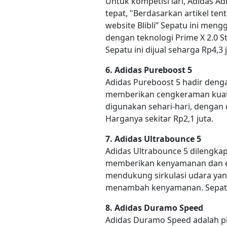
Untuk kompetisi lari, Adidas Ad
tepat, "Berdasarkan artikel ten
website Blibli” Sepatu ini me
dengan teknologi Prime X 2.0 
Sepatu ini dijual seharga Rp4,3 j
6. Adidas Pureboost 5
Adidas Pureboost 5 hadir deng
memberikan cengkeraman kuat. S
digunakan sehari-hari, dengan
Harganya sekitar Rp2,1 juta.
7. Adidas Ultrabounce 5
Adidas Ultrabounce 5 dilengkap
memberikan kenyamanan dan e
mendukung sirkulasi udara yang
menambah kenyamanan. Sepatu i
8. Adidas Duramo Speed
Adidas Duramo Speed adalah pil