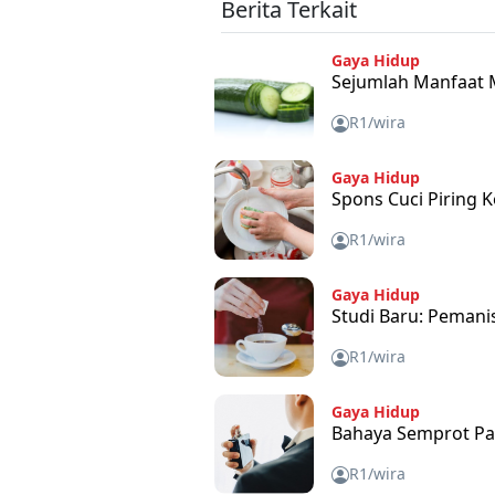
Berita Terkait
Gaya Hidup
Sejumlah Manfaat 
R1/wira
Gaya Hidup
Spons Cuci Piring K
R1/wira
Gaya Hidup
Studi Baru: Pemani
R1/wira
Gaya Hidup
Bahaya Semprot Pa
R1/wira