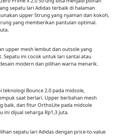
izero Prime X 2.0 Strung bisa menjadi pilihan
tang sepatu lari Adidas terbaik di halaman
nggunakan upper Strung yang nyaman dan kokoh,
Strung yang memberikan pantulan optimal.
uta.
an upper mesh lembut dan outsole yang
epatu ini cocok untuk lari santai atau
 desain modern dan pilihan warna menarik.
i teknologi Bounce 2.0 pada midsole,
mpuk saat berlari. Upper berbahan mesh
 baik, dan fitur OrthoLite pada midsole
ni dijual seharga Rp1,3 juta.
ihan sepatu lari Adidas dengan price-to-value