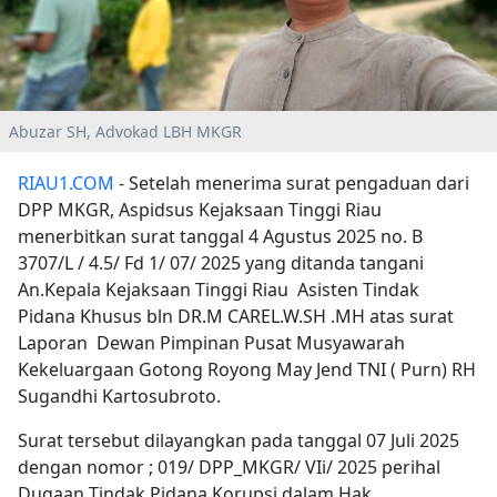
Abuzar SH, Advokad LBH MKGR
RIAU1.COM
- Setelah menerima surat pengaduan dari
DPP MKGR, Aspidsus Kejaksaan Tinggi Riau
menerbitkan surat tanggal 4 Agustus 2025 no. B
3707/L / 4.5/ Fd 1/ 07/ 2025 yang ditanda tangani
An.Kepala Kejaksaan Tinggi Riau Asisten Tindak
Pidana Khusus bln DR.M CAREL.W.SH .MH atas surat
Laporan Dewan Pimpinan Pusat Musyawarah
Kekeluargaan Gotong Royong May Jend TNI ( Purn) RH
Sugandhi Kartosubroto.
Surat tersebut dilayangkan pada tanggal 07 Juli 2025
dengan nomor ; 019/ DPP_MKGR/ VIi/ 2025 perihal
Dugaan Tindak Pidana Korupsi dalam Hak