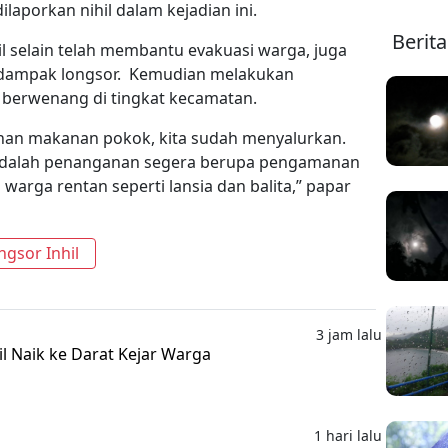
laporkan nihil dalam kejadian ini.
Berit
il selain telah membantu evakuasi warga, juga
i dampak longsor. Kemudian melakukan
 berwenang di tingkat kecamatan.
han makanan pokok, kita sudah menyalurkan.
adalah penanganan segera berupa pengamanan
warga rentan seperti lansia dan balita,” papar
gsor Inhil
3 jam lalu
l Naik ke Darat Kejar Warga
1 hari lalu