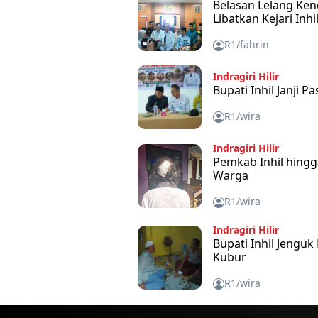
Belasan Lelang Ken
Libatkan Kejari Inhi
R1/fahrin
Indragiri Hilir
Bupati Inhil Janji
R1/wira
Indragiri Hilir
Pemkab Inhil hingg
Warga
R1/wira
Indragiri Hilir
Bupati Inhil Jengu
Kubur
R1/wira