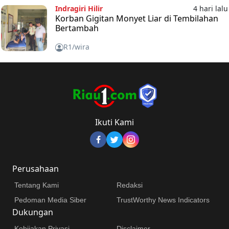
Indragiri Hilir
4 hari lalu
Korban Gigitan Monyet Liar di Tembilahan
Bertambah
R1/wira
Ikuti Kami
Perusahaan
Tentang Kami
Redaksi
Pedoman Media Siber
TrustWorthy News Indicators
Dukungan
Kebijakan Privasi
Disclaimer