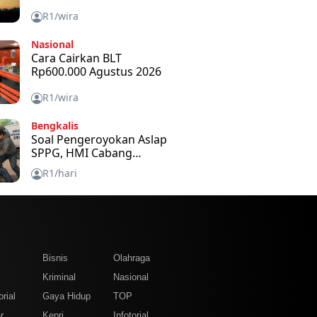
R1/wira
Nasional
Cara Cairkan BLT
Rp600.000 Agustus 2026
R1/wira
Bengkalis
Soal Pengeroyokan Aslap
SPPG, HMI Cabang
Bengkalis Kecam dan
R1/hari
Minta APH Usut Tuntas
m
Bisnis
Olahraga
Kriminal
Nasional
rial
Gaya Hidup
TOP
r
Kepri
Infotorial