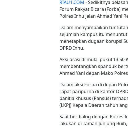
RIAU1.COM
- Sedikitnya belas
Forum Rakyat Bicara (Forba) m
Polres Inhu Jalan Ahmad Yani Ren
Dalam menyampaikan tuntutanny
sejumlah kampus itu menuntut 
menetapkan dugaan korupsi Sura
DPRD Inhu.
Aksi orasi di mulai pukul 13.5
membentangkan spanduk bertuli
Ahmad Yani depan Mako Polres 
Dalam aksi Forba di depan Polr
rapat paripurna di kantor DPR
panitia khusus (Pansus) terh
(LKPj) Kepala Daerah tahun ang
Saat berdialog dengan Polres In
lakukan di Taman Junjung Buih,