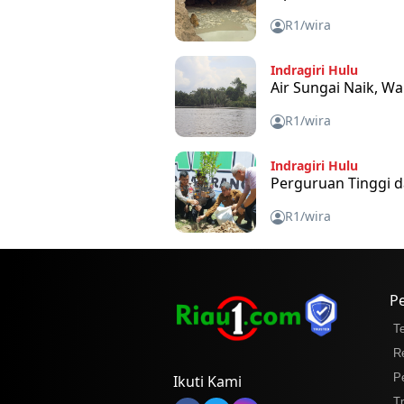
R1/wira
Indragiri Hulu
Air Sungai Naik, W
R1/wira
Indragiri Hulu
Perguruan Tinggi da
R1/wira
P
T
R
P
Ikuti Kami
T