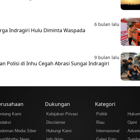
6 bulan lalu
arga Indragiri Hulu Diminta Waspada
9 bulan lalu
n Polisi di Inhu Cegah Abrasi Sungai Indragiri
erusahaan
Dukungan
Kategori
entang Kami
Kebijakan Privasi
Politik
Huku
edaksi
Disclaimer
Riau
Opini
edoman Media Siber
Hubungi Kami
Internasional
Adverto
rustWorthy News
Info Iklan
Galeri Foto
Sumba