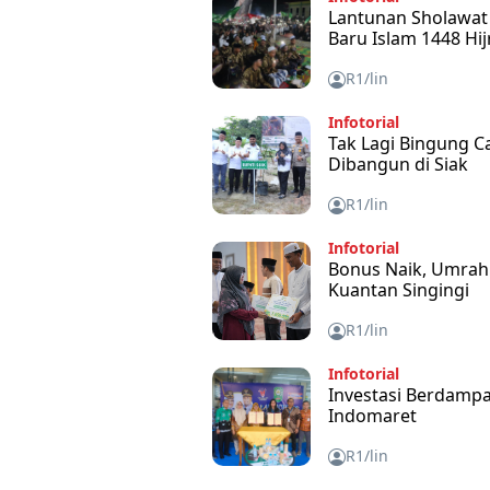
Lantunan Sholawa
Baru Islam 1448 Hij
R1/lin
Infotorial
Tak Lagi Bingung C
Dibangun di Siak
R1/lin
Infotorial
Bonus Naik, Umrah 
Kuantan Singingi
R1/lin
Infotorial
Investasi Berdampa
Indomaret
R1/lin