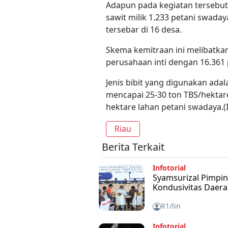
Adapun pada kegiatan tersebut
sawit milik 1.233 petani swaday
tersebar di 16 desa.
Skema kemitraan ini melibatka
perusahaan inti dengan 16.361 
Jenis bibit yang digunakan ada
mencapai 25-30 ton TBS/hektare
hektare lahan petani swadaya.(I
Riau
Berita Terkait
Infotorial
Syamsurizal Pimpin
Kondusivitas Daer
R1/lin
Infotorial