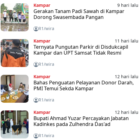
Kampar
9 hari lalu
Gerakan Tanam Padi Sawah di Kampar
Dorong Swasembada Pangan
R1/wira
Kampar
11 hari lalu
Ternyata Pungutan Parkir di Disdukcapil
Kampar dan UPT Samsat Tidak Resmi
R1/wira
Kampar
12 hari lalu
Bahas Penguatan Pelayanan Donor Darah,
PMI Temui Sekda Kampar
R1/wira
Kampar
12 hari lalu
Bupati Ahmad Yuzar Percayakan Jabatan
Kadinkes pada Zulhendra Das'ad
R1/wira