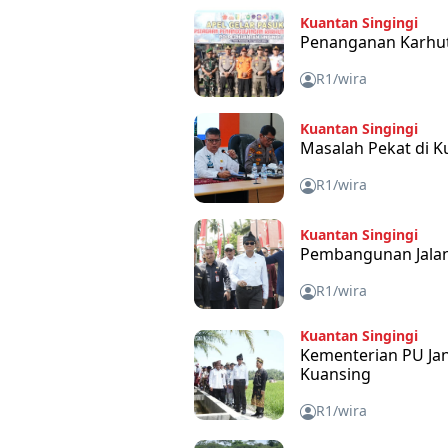
Kuantan Singingi
Penanganan Karhut
R1/wira
Kuantan Singingi
Masalah Pekat di 
R1/wira
Kuantan Singingi
Pembangunan Jalan
R1/wira
Kuantan Singingi
Kementerian PU Janj
Kuansing
R1/wira