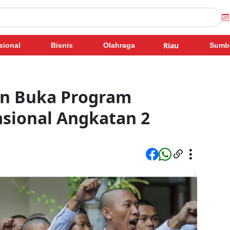
Riau
sional
Bisnis
Olahraga
Sumb
n Buka Program
ional Angkatan 2