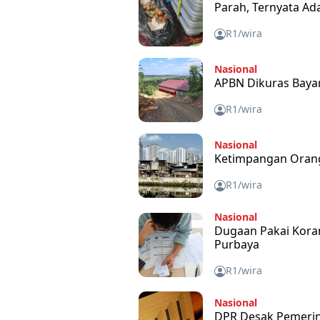
Parah, Ternyata Ad
R1/wira
Nasional
APBN Dikuras Bayar
R1/wira
Nasional
Ketimpangan Orang 
R1/wira
Nasional
Dugaan Pakai Kora
Purbaya
R1/wira
Nasional
DPR Desak Pemerin