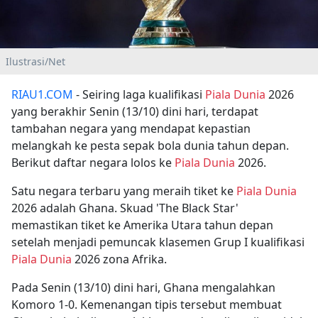
Ilustrasi/Net
RIAU1.COM
- Seiring laga kualifikasi
Piala Dunia
2026
yang berakhir Senin (13/10) dini hari, terdapat
tambahan negara yang mendapat kepastian
melangkah ke pesta sepak bola dunia tahun depan.
Berikut daftar negara lolos ke
Piala Dunia
2026.
Satu negara terbaru yang meraih tiket ke
Piala Dunia
2026 adalah Ghana. Skuad 'The Black Star'
memastikan tiket ke Amerika Utara tahun depan
setelah menjadi pemuncak klasemen Grup I kualifikasi
Piala Dunia
2026 zona Afrika.
Pada Senin (13/10) dini hari, Ghana mengalahkan
Komoro 1-0. Kemenangan tipis tersebut membuat