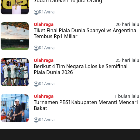
Sudah Diteken 16 Juta Orang
R1/wira
Olahraga
20 hari lalu
Tiket Final Piala Dunia Spanyol vs Argentina
Tembus Rp1 Miliar
R1/wira
Olahraga
25 hari lalu
Berikut 4 Tim Negara Lolos ke Semifinal
Piala Dunia 2026
R1/wira
Olahraga
1 bulan lalu
Turnamen PBSI Kabupaten Meranti Mencari
Bakat
R1/wira