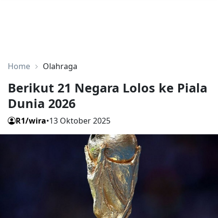
Home
Olahraga
Berikut 21 Negara Lolos ke Piala
Dunia 2026
R1/wira
•
13 Oktober 2025