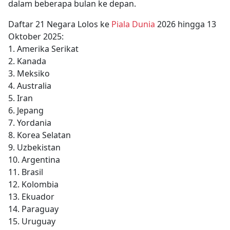
dalam beberapa bulan ke depan.
Daftar 21 Negara Lolos ke
Piala Dunia
2026 hingga 13
Oktober 2025:
1. Amerika Serikat
2. Kanada
3. Meksiko
4. Australia
5. Iran
6. Jepang
7. Yordania
8. Korea Selatan
9. Uzbekistan
10. Argentina
11. Brasil
12. Kolombia
13. Ekuador
14. Paraguay
15. Uruguay