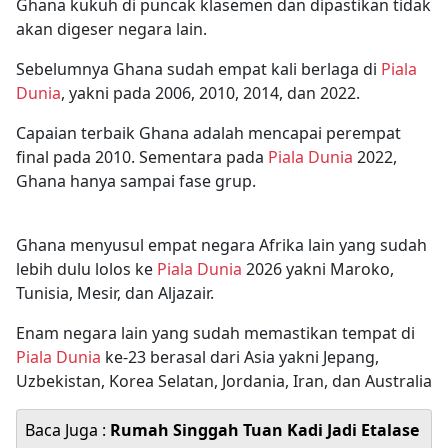
Ghana kukuh di puncak klasemen dan dipastikan tidak
akan digeser negara lain.
Sebelumnya Ghana sudah empat kali berlaga di
Piala
Dunia
, yakni pada 2006, 2010, 2014, dan 2022.
Capaian terbaik Ghana adalah mencapai perempat
final pada 2010. Sementara pada
Piala Dunia
2022,
Ghana hanya sampai fase grup.
Ghana menyusul empat negara Afrika lain yang sudah
lebih dulu lolos ke
Piala Dunia
2026 yakni Maroko,
Tunisia, Mesir, dan Aljazair.
Enam negara lain yang sudah memastikan tempat di
Piala Dunia
ke-23 berasal dari Asia yakni Jepang,
Uzbekistan, Korea Selatan, Jordania, Iran, dan Australia
Baca Juga :
Rumah Singgah Tuan Kadi Jadi Etalase