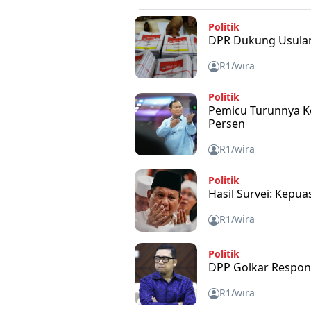
Politik
DPR Dukung Usulan 
R1/wira
Politik
Pemicu Turunnya K
Persen
R1/wira
Politik
Hasil Survei: Kepu
R1/wira
Politik
DPP Golkar Respon
R1/wira