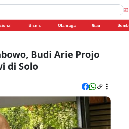
Riau
sional
Bisnis
Olahraga
Sumb
abowo, Budi Arie Projo
 di Solo