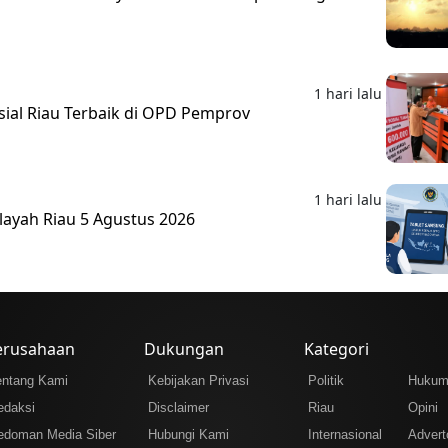
1 hari lalu
sial Riau Terbaik di OPD Pemprov
1 hari lalu
layah Riau 5 Agustus 2026
erusahaan
Dukungan
Kategori
entang Kami
Kebijakan Privasi
Politik
Huku
edaksi
Disclaimer
Riau
Opini
edoman Media Siber
Hubungi Kami
Internasional
Adverto