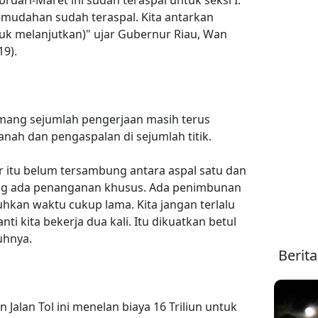
bruari-Maret ini sudah teraspal untuk seksi I.
mudahan sudah teraspal. Kita antarkan
tuk melanjutkan)" ujar Gubernur Riau, Wan
9).
mang sejumlah pengerjaan masih terus
anah dan pengaspalan di sejumlah titik.
r itu belum tersambung antara aspal satu dan
ang ada penanganan khusus. Ada penimbunan
an waktu cukup lama. Kita jangan terlalu
ti kita bekerja dua kali. Itu dikuatkan betul
uhnya.
Berit
Jalan Tol ini menelan biaya 16 Triliun untuk