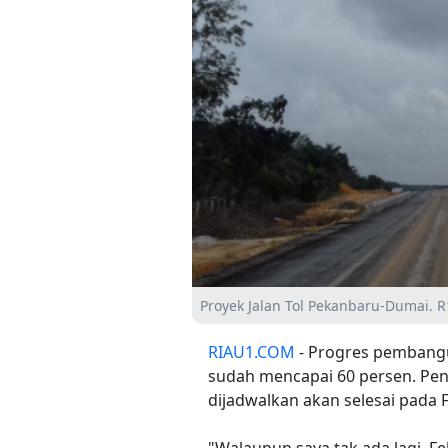
Proyek Jalan Tol Pekanbaru-Dumai. R
RIAU1.COM
- Progres pembangu
sudah mencapai 60 persen. Penge
dijadwalkan akan selesai pada 