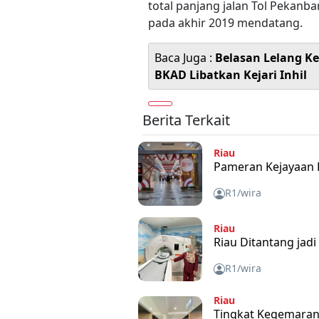
total panjang jalan Tol Pekan
pada akhir 2019 mendatang.
Baca Juga :
Belasan Lelang Ke
BKAD Libatkan Kejari Inhil
Berita Terkait
Riau
Pameran Kejayaan K
R1/wira
Riau
Riau Ditantang jad
R1/wira
Riau
Tingkat Kegemaran