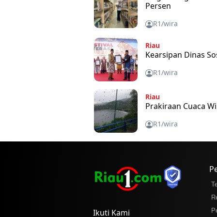
Persen
R1/wira
Riau
Kearsipan Dinas So
R1/wira
Riau
Prakiraan Cuaca Wi
R1/wira
P
T
R
P
Ikuti Kami