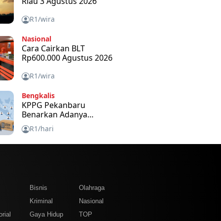
Riau 3 Agustus 2026
R1/wira
Nasional
Cara Cairkan BLT
Rp600.000 Agustus 2026
R1/wira
Bengkalis
KPPG Pekanbaru
Benarkan Adanya
Bantuan Tablet Disetiap
R1/hari
SPPG dan Untuk Apa
m
Bisnis
Olahraga
Kriminal
Nasional
rial
Gaya Hidup
TOP