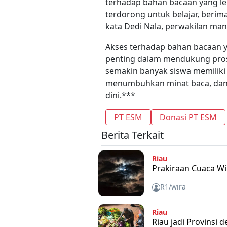
terhadap bahan bacaan yang l
terdorong untuk belajar, beri
kata Dedi Nala, perwakilan man
Akses terhadap bahan bacaan y
penting dalam mendukung proses 
semakin banyak siswa memilik
menumbuhkan minat baca, dan
dini.***
PT ESM
Donasi PT ESM
Berita Terkait
Riau
Prakiraan Cuaca Wi
R1/wira
Riau
Riau jadi Provinsi