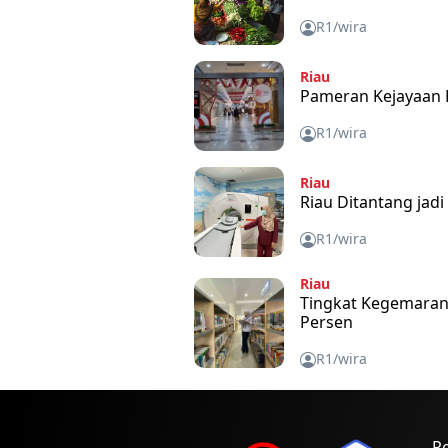
R1/wira
Riau
Pameran Kejayaan K
R1/wira
Riau
Riau Ditantang jad
R1/wira
Riau
Tingkat Kegemaran
Persen
R1/wira
P