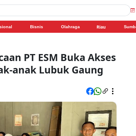
Riau
sional
Bisnis
Olahraga
Sumb
caan PT ESM Buka Akses
nak-anak Lubuk Gaung