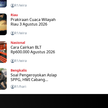
R1/wira
Riau
Prakiraan Cuaca Wilayah
Riau 3 Agustus 2026
R1/wira
Nasional
Cara Cairkan BLT
Rp600.000 Agustus 2026
R1/wira
Bengkalis
Soal Pengeroyokan Aslap
SPPG, HMI Cabang
Bengkalis Kecam dan
R1/hari
Minta APH Usut Tuntas