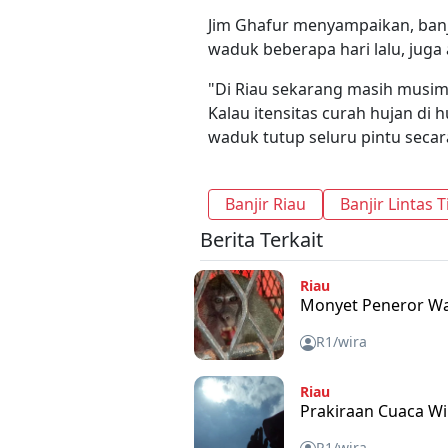
Jim Ghafur menyampaikan, banji
waduk beberapa hari lalu, juga 
"Di Riau sekarang masih musim
Kalau itensitas curah hujan di
waduk tutup seluru pintu secar
Banjir Riau
Banjir Lintas 
Berita Terkait
Riau
Monyet Peneror Wa
R1/wira
Riau
Prakiraan Cuaca Wi
R1/wira