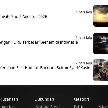
1 hari lalu
layah Riau 6 Agustus 2026
1 hari lalu
 dengan PDRB Terbesar Keenam di Indonesia
2 hari lalu
erajaan Siak Hadir di Bandara Sultan Syarif Kasim
erusahaan
Dukungan
Kategori
entang Kami
Kebijakan Privasi
Politik
Huku