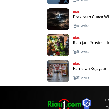
Riau
Prakiraan Cuaca Wi
R1/wira
Riau
Riau jadi Provinsi
R1/wira
Riau
Pameran Kejayaan K
R1/wira
P
T