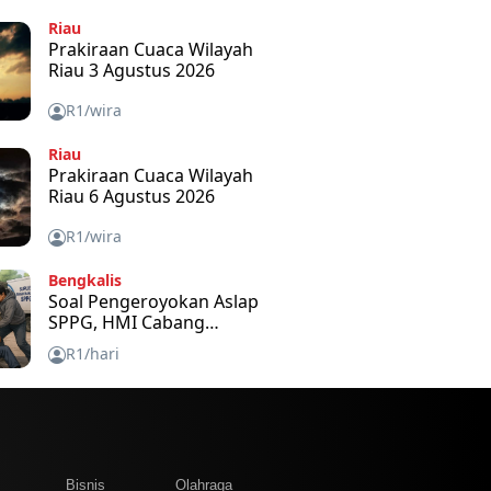
Riau
Prakiraan Cuaca Wilayah
Riau 3 Agustus 2026
R1/wira
Riau
Prakiraan Cuaca Wilayah
Riau 6 Agustus 2026
R1/wira
Bengkalis
Soal Pengeroyokan Aslap
SPPG, HMI Cabang
Bengkalis Kecam dan
R1/hari
Minta APH Usut Tuntas
m
Bisnis
Olahraga