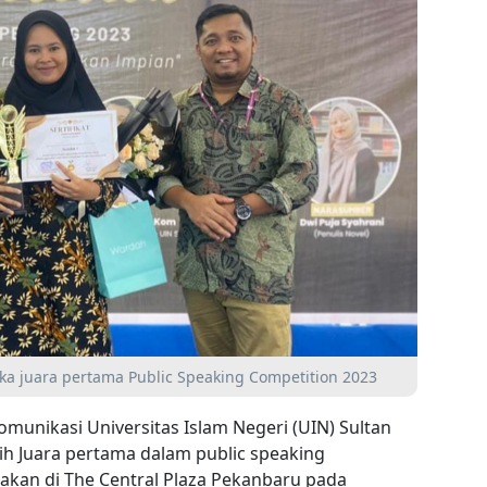
ka juara pertama Public Speaking Competition 2023
munikasi Universitas Islam Negeri (UIN) Sultan
aih Juara pertama dalam public speaking
akan di The Central Plaza Pekanbaru pada