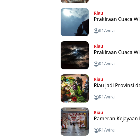
Riau
Prakiraan Cuaca Wi
R1/wira
Riau
Prakiraan Cuaca Wi
R1/wira
Riau
Riau jadi Provinsi
R1/wira
Riau
Pameran Kejayaan K
R1/wira