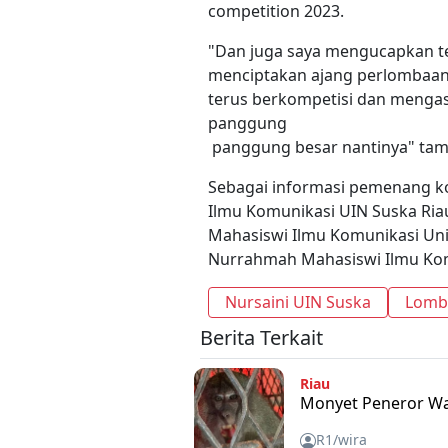
competition 2023.
"Dan juga saya mengucapkan te
menciptakan ajang perlombaan 
terus berkompetisi dan mengasa
panggung
panggung besar nantinya" ta
Sebagai informasi pemenang kom
Ilmu Komunikasi UIN Suska Riau 
Mahasiswi Ilmu Komunikasi Unive
Nurrahmah Mahasiswi Ilmu Kom
Nursaini UIN Suska
Lomba
Berita Terkait
Riau
Monyet Peneror Wa
R1/wira