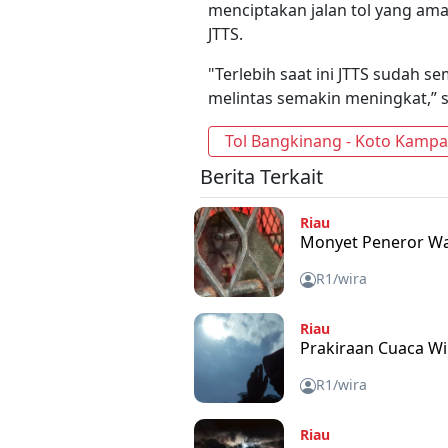
menciptakan jalan tol yang am
JTTS.
"Terlebih saat ini JTTS sudah 
melintas semakin meningkat,” 
Tol Bangkinang - Koto Kampa
Berita Terkait
Riau
Monyet Peneror Wa
R1/wira
Riau
Prakiraan Cuaca Wi
R1/wira
Riau