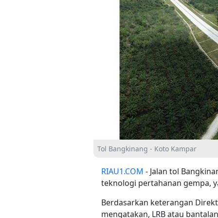
Tol Bangkinang - Koto Kampar
RIAU1.COM
- Jalan tol Bangki
teknologi pertahanan gempa, ya
Berdasarkan keterangan Direktu
mengatakan, LRB atau bantalan 