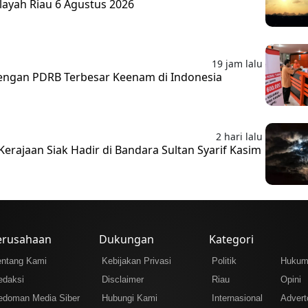
layah Riau 6 Agustus 2026
19 jam lalu
 dengan PDRB Terbesar Keenam di Indonesia
2 hari lalu
erajaan Siak Hadir di Bandara Sultan Syarif Kasim
erusahaan
Dukungan
Kategori
entang Kami
Kebijakan Privasi
Politik
Huku
edaksi
Disclaimer
Riau
Opini
edoman Media Siber
Hubungi Kami
Internasional
Adverto