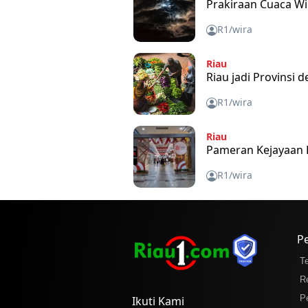
Prakiraan Cuaca Wi
R1/wira
Riau
Riau jadi Provinsi
R1/wira
Riau
Pameran Kejayaan K
R1/wira
P
T
R
P
Ikuti Kami