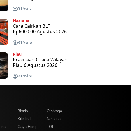
R1/wira
Nasional
Cara Cairkan BLT
Rp600.000 Agustus 2026
R1/wira
Riau
Prakiraan Cuaca Wilayah
Riau 6 Agustus 2026
R1/wira
m
Bisnis
Olahraga
Kriminal
Nasional
rial
Gaya Hidup
TOP