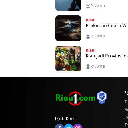
R1/wira
Riau
Prakiraan Cuaca Wi
R1/wira
Riau
Riau jadi Provinsi
R1/wira
P
T
R
P
Ikuti Kami
T