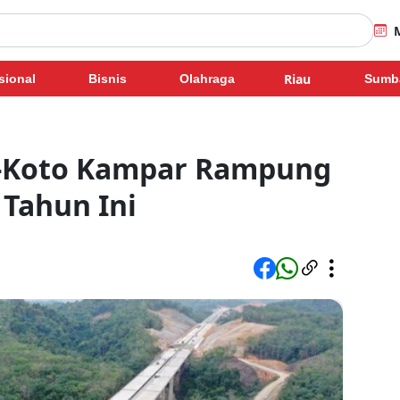
Riau
sional
Bisnis
Olahraga
Sumb
g-Koto Kampar Rampung
Tahun Ini