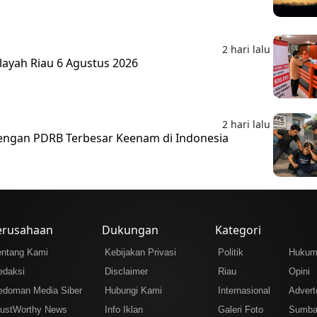
2 hari lalu
layah Riau 6 Agustus 2026
2 hari lalu
 dengan PDRB Terbesar Keenam di Indonesia
erusahaan
Dukungan
Kategori
entang Kami
Kebijakan Privasi
Politik
Huku
edaksi
Disclaimer
Riau
Opini
edoman Media Siber
Hubungi Kami
Internasional
Adverto
rustWorthy News
Info Iklan
Galeri Foto
Sumba