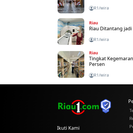
R1/wira
Riau
Riau Ditantang jad
R1/wira
Riau
Tingkat Kegemaran
Persen
R1/wira
P
T
R
P
Ikuti Kami