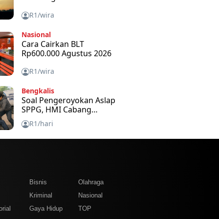
R1/wira
Nasional
Cara Cairkan BLT
Rp600.000 Agustus 2026
R1/wira
Bengkalis
Soal Pengeroyokan Aslap
SPPG, HMI Cabang
Bengkalis Kecam dan
R1/hari
Minta APH Usut Tuntas
m
Bisnis
Olahraga
Kriminal
Nasional
rial
Gaya Hidup
TOP