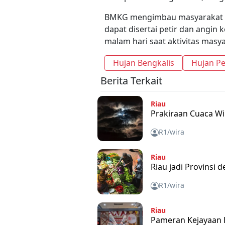
BMKG mengimbau masyarakat t
dapat disertai petir dan angin
malam hari saat aktivitas masya
Hujan Bengkalis
Hujan P
Berita Terkait
Riau
Prakiraan Cuaca Wi
R1/wira
Riau
Riau jadi Provinsi
R1/wira
Riau
Pameran Kejayaan K