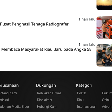
1 hari lalu
i Pusat Penghasil Tenaga Radiografer
1 hari lalu
 Membaca Masyarakat Riau Baru pada Angka 58
erusahaan
Dukungan
Kategori
entang Kami
Kebijakan Privasi
Politik
Huku
edaksi
Disclaimer
Riau
Opini
edoman Media Siber
Hubungi Kami
Internasional
Adverto