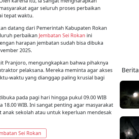
leh karena itu, ia sangat mengharapkan
masyarakat agar seluruh proses perbaikan
ai tepat waktu.
an datang dari Pemerintah Kabupaten Rokan
eluruh perbaikan
Jembatan Sei Rokan
ini
engan harapan jembatan sudah bisa dibuka
ovember 2025.
igit Pranjoro, mengungkapkan bahwa pihaknya
Berit
ntraktor pelaksana. Mereka meminta agar akses
ktu-waktu yang dianggap paling krusial bagi
ibuka pada pagi hari hingga pukul 09.00 WIB
ga 18.00 WIB. Ini sangat penting agar masyarakat
 anak sekolah atau untuk keperluan mendesak
mbatan Sei Rokan