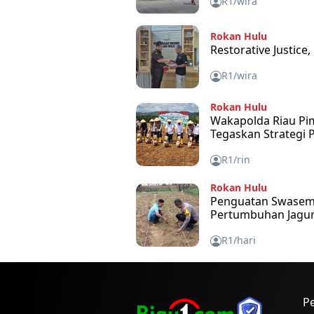
R1/wira
Rokan Hulu
Restorative Justice
R1/wira
Rokan Hulu
Wakapolda Riau Pi
Tegaskan Strategi P
R1/rin
Rokan Hulu
Penguatan Swasemb
Pertumbuhan Jagung
R1/hari
P