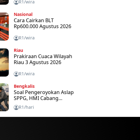
R1/wira
Nasional
Cara Cairkan BLT
Rp600.000 Agustus 2026
R1/wira
Riau
Prakiraan Cuaca Wilayah
Riau 3 Agustus 2026
R1/wira
Bengkalis
Soal Pengeroyokan Aslap
SPPG, HMI Cabang
Bengkalis Kecam dan
R1/hari
Minta APH Usut Tuntas