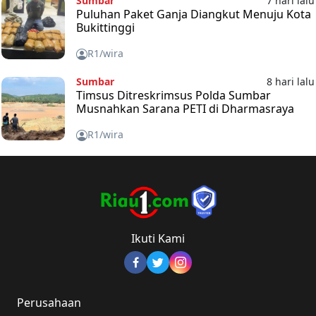
Sumbar
7 hari lalu
Puluhan Paket Ganja Diangkut Menuju Kota
Bukittinggi
R1/wira
Sumbar
8 hari lalu
Timsus Ditreskrimsus Polda Sumbar
Musnahkan Sarana PETI di Dharmasraya
R1/wira
Ikuti Kami
Perusahaan