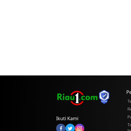
P
T
R
P
Ikuti Kami
T
In