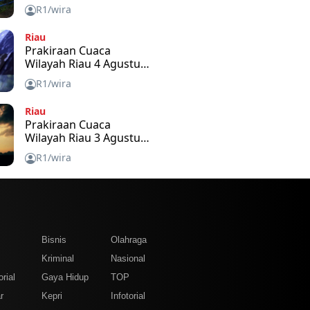
2026
R1/wira
Riau
Prakiraan Cuaca
Wilayah Riau 4 Agustus
2026
R1/wira
Riau
Prakiraan Cuaca
Wilayah Riau 3 Agustus
2026
R1/wira
m
Bisnis
Olahraga
Kriminal
Nasional
rial
Gaya Hidup
TOP
r
Kepri
Infotorial