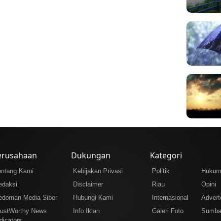
erusahaan
Dukungan
Kategori
entang Kami
Kebijakan Privasi
Politik
Huku
edaksi
Disclaimer
Riau
Opini
edoman Media Siber
Hubungi Kami
Internasional
Adverto
rustWorthy News
Info Iklan
Galeri Foto
Sumba
dicators