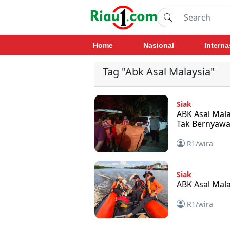
Home
Nasional
Interna
Tag "Abk Asal Malaysia"
Siak
ABK Asal Mala
Tak Bernyaw
R1/wira
Siak
ABK Asal Mala
R1/wira