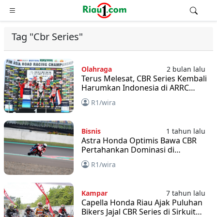
Tag "Cbr Series"
Olahraga
2 bulan lalu
Terus Melesat, CBR Series Kembali
Harumkan Indonesia di ARRC
Buriram
R1/wira
Bisnis
1 tahun lalu
Astra Honda Optimis Bawa CBR
Pertahankan Dominasi di
Mandalika Racing Series 2025
R1/wira
Kampar
7 tahun lalu
Capella Honda Riau Ajak Puluhan
Bikers Jajal CBR Series di Sirkuit