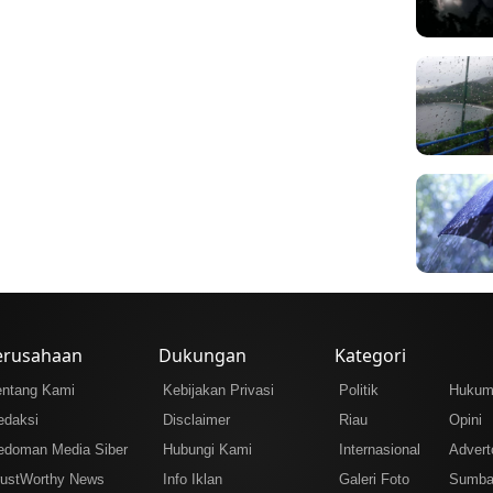
erusahaan
Dukungan
Kategori
entang Kami
Kebijakan Privasi
Politik
Huku
edaksi
Disclaimer
Riau
Opini
edoman Media Siber
Hubungi Kami
Internasional
Adverto
rustWorthy News
Info Iklan
Galeri Foto
Sumba