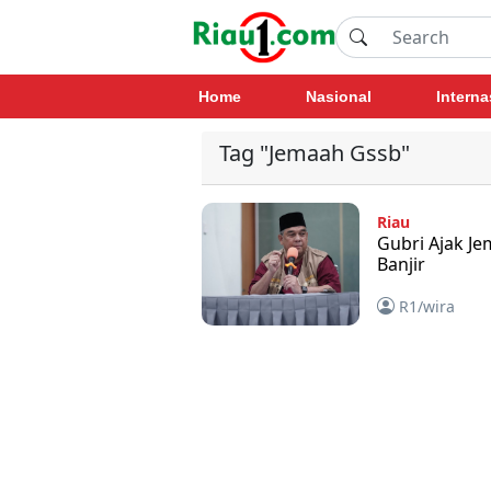
Home
Nasional
Interna
Tag "Jemaah Gssb"
Riau
Gubri Ajak J
Banjir
R1/wira