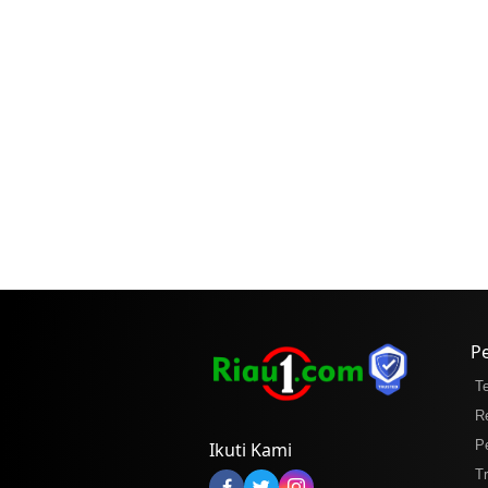
P
T
R
P
Ikuti Kami
T