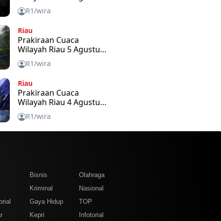
2026
R1/wira
Riau
Prakiraan Cuaca
Wilayah Riau 5 Agustus
2026
R1/wira
Riau
Prakiraan Cuaca
Wilayah Riau 4 Agustus
2026
R1/wira
m
Bisnis
Olahraga
Kriminal
Nasional
rial
Gaya Hidup
TOP
r
Kepri
Infotorial