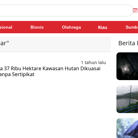
Riau
sional
Bisnis
Olahraga
Sumb
ar"
Berita
1 tahun lalu
a 37 Ribu Hektare Kawasan Hutan Dikuasai
npa Sertipikat