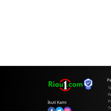
P
T
R
P
Ikuti Kami
T