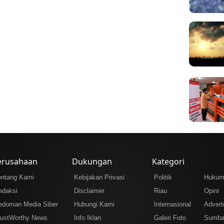
erusahaan
Dukungan
Kategori
entang Kami
Kebijakan Privasi
Politik
Huku
edaksi
Disclaimer
Riau
Opini
edoman Media Siber
Hubungi Kami
Internasional
Adverto
rustWorthy News
Info Iklan
Galeri Foto
Sumba