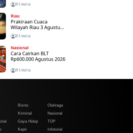
2026
R1/wira
Riau
Prakiraan Cuaca
Wilayah Riau 3 Agustus
2026
R1/wira
Nasional
Cara Cairkan BLT
Rp600.000 Agustus 2026
R1/wira
m
Bisnis
Olahraga
Kriminal
Nasional
rial
Gaya Hidup
TOP
r
Kepri
Infotorial