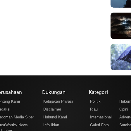
erusahaan
Dukungan
Kategori
entang Kami
Kebijakan Privasi
Politik
Huku
edaksi
Disclaimer
Riau
Opini
edoman Media Siber
Hubungi Kami
Internasional
Adverto
rustWorthy News
Info Iklan
Galeri Foto
Sumba
dicators