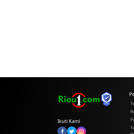
P
T
R
P
Ikuti Kami
T
In