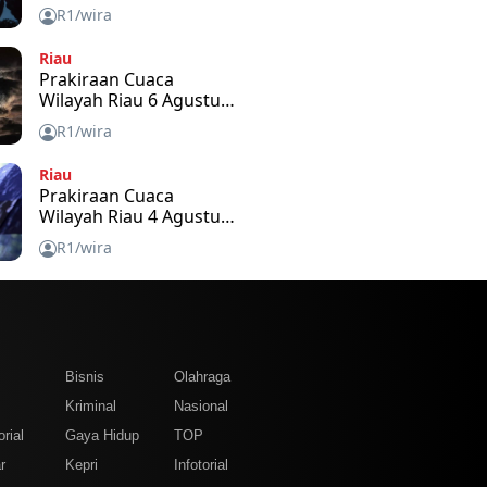
2026
R1/wira
Riau
Prakiraan Cuaca
Wilayah Riau 6 Agustus
2026
R1/wira
Riau
Prakiraan Cuaca
Wilayah Riau 4 Agustus
2026
R1/wira
m
Bisnis
Olahraga
Kriminal
Nasional
rial
Gaya Hidup
TOP
r
Kepri
Infotorial