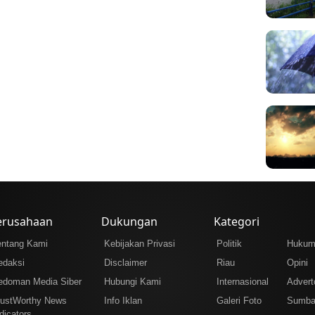
erusahaan
Dukungan
Kategori
entang Kami
Kebijakan Privasi
Politik
Huku
edaksi
Disclaimer
Riau
Opini
edoman Media Siber
Hubungi Kami
Internasional
Adverto
rustWorthy News
Info Iklan
Galeri Foto
Sumba
dicators