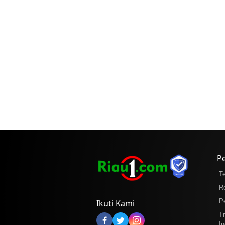
P
T
R
P
Ikuti Kami
T
In