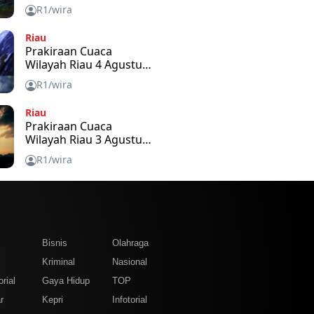
2026
R1/wira
Riau
Prakiraan Cuaca
Wilayah Riau 4 Agustus
2026
R1/wira
Riau
Prakiraan Cuaca
Wilayah Riau 3 Agustus
2026
R1/wira
m
Bisnis
Olahraga
Kriminal
Nasional
rial
Gaya Hidup
TOP
r
Kepri
Infotorial