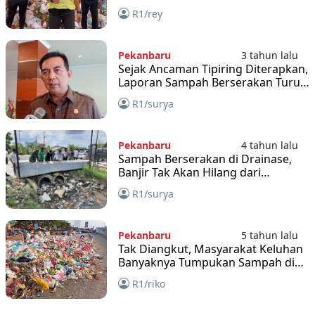
Sampah Berserakan
R1/rey
Pekanbaru
3 tahun lalu
Sejak Ancaman Tipiring Diterapkan,
Laporan Sampah Berserakan Turun
Drastis di Pekanbaru
R1/surya
Pekanbaru
4 tahun lalu
Sampah Berserakan di Drainase,
Banjir Tak Akan Hilang dari
Pekanbaru
R1/surya
Pekanbaru
5 tahun lalu
Tak Diangkut, Masyarakat Keluhan
Banyaknya Tumpukan Sampah di
Pekanbaru
R1/riko