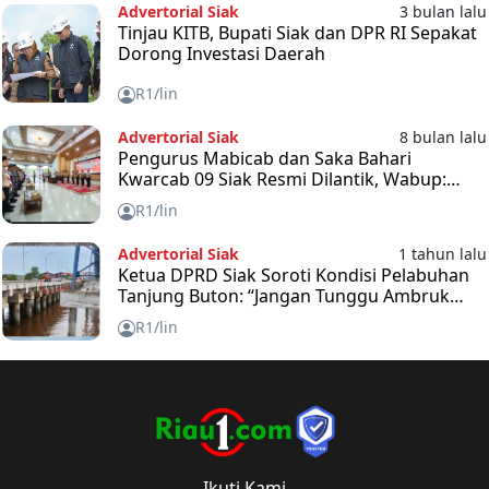
Advertorial Siak
3 bulan lalu
Tinjau KITB, Bupati Siak dan DPR RI Sepakat
Dorong Investasi Daerah
R1/lin
Advertorial Siak
8 bulan lalu
Pengurus Mabicab dan Saka Bahari
Kwarcab 09 Siak Resmi Dilantik, Wabup:
Tidak Ada yang Mustahil Jika Diniatkan
R1/lin
Advertorial Siak
1 tahun lalu
Ketua DPRD Siak Soroti Kondisi Pelabuhan
Tanjung Buton: “Jangan Tunggu Ambruk
Baru Bertindak”
R1/lin
Ikuti Kami