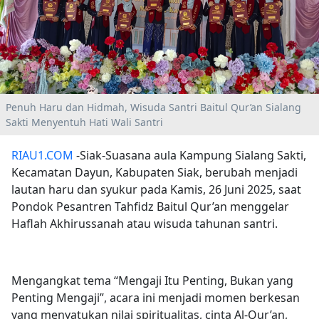
Penuh Haru dan Hidmah, Wisuda Santri Baitul Qur’an Sialang
Sakti Menyentuh Hati Wali Santri
RIAU1.COM
-Siak-Suasana aula Kampung Sialang Sakti,
Kecamatan Dayun, Kabupaten Siak, berubah menjadi
lautan haru dan syukur pada Kamis, 26 Juni 2025, saat
Pondok Pesantren Tahfidz Baitul Qur’an menggelar
Haflah Akhirussanah atau wisuda tahunan santri.
Mengangkat tema “Mengaji Itu Penting, Bukan yang
Penting Mengaji”, acara ini menjadi momen berkesan
yang menyatukan nilai spiritualitas, cinta Al-Qur’an,