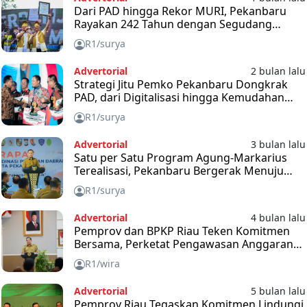
Dari PAD hingga Rekor MURI, Pekanbaru
Rayakan 242 Tahun dengan Segudang
Capaian
R1/surya
Advertorial
2 bulan lalu
Strategi Jitu Pemko Pekanbaru Dongkrak
PAD, dari Digitalisasi hingga Kemudahan
Pajak
R1/surya
Advertorial
3 bulan lalu
Satu per Satu Program Agung-Markarius
Terealisasi, Pekanbaru Bergerak Menuju
Kota Maju dan Berkelanjutan
R1/surya
Advertorial
4 bulan lalu
Pemprov dan BPKP Riau Teken Komitmen
Bersama, Perketat Pengawasan Anggaran
2026
R1/wira
Advertorial
5 bulan lalu
Pemprov Riau Tegaskan Komitmen Lindungi