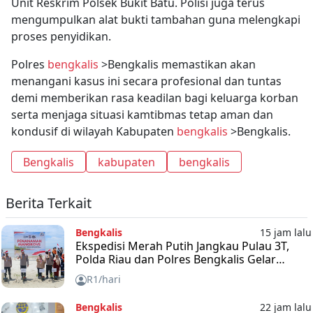
Unit Reskrim Polsek Bukit Batu. Polisi juga terus
mengumpulkan alat bukti tambahan guna melengkapi
proses penyidikan.
Polres
bengkalis
>Bengkalis memastikan akan
menangani kasus ini secara profesional dan tuntas
demi memberikan rasa keadilan bagi keluarga korban
serta menjaga situasi kamtibmas tetap aman dan
kondusif di wilayah Kabupaten
bengkalis
>Bengkalis.
Bengkalis
kabupaten
bengkalis
Berita Terkait
Bengkalis
15 jam lalu
Ekspedisi Merah Putih Jangkau Pulau 3T,
Polda Riau dan Polres Bengkalis Gelar
Baksos
R1/hari
Bengkalis
22 jam lalu