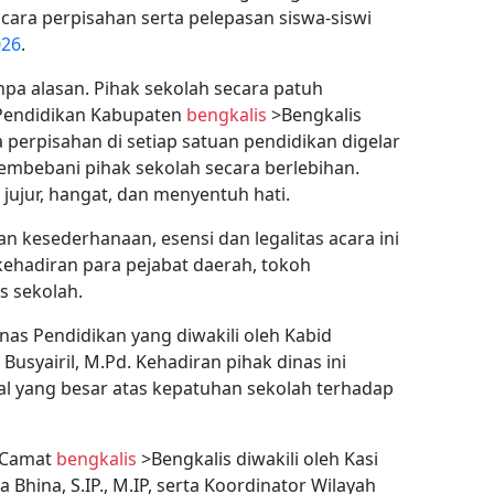
ara perpisahan serta pelepasan siswa-siswi
026
.
npa alasan. Pihak sekolah secara patuh
 Pendidikan Kabupaten
bengkalis
>Bengkalis
perpisahan di setiap satuan pendidikan digelar
mbebani pihak sekolah secara berlebihan.
jujur, hangat, dan menyentuh hati.
 kesederhanaan, esensi dan legalitas acara ini
kehadiran para pejabat daerah, tokoh
s sekolah.
Dinas Pendidikan yang diwakili oleh Kabid
usyairil, M.Pd. Kehadiran pihak dinas ini
l yang besar atas kepatuhan sekolah terhadap
, Camat
bengkalis
>Bengkalis diwakili oleh Kasi
Bhina, S.IP., M.IP, serta Koordinator Wilayah