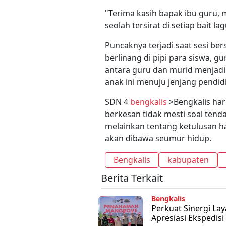
​"Terima kasih bapak ibu guru, 
seolah tersirat di setiap bait l
​Puncaknya terjadi saat sesi be
berlinang di pipi para siswa, g
antara guru dan murid menjadi
anak ini menuju jenjang pendidi
​SDN 4
bengkalis
>Bengkalis har
berkesan tidak mesti soal tend
melainkan tentang ketulusan h
akan dibawa seumur hidup.
Bengkalis
kabupaten
Berita Terkait
Bengkalis
Perkuat Sinergi La
Apresiasi Ekspedisi