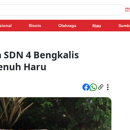
Riau
sional
Bisnis
Olahraga
Sumb
 SDN 4 Bengkalis
enuh Haru