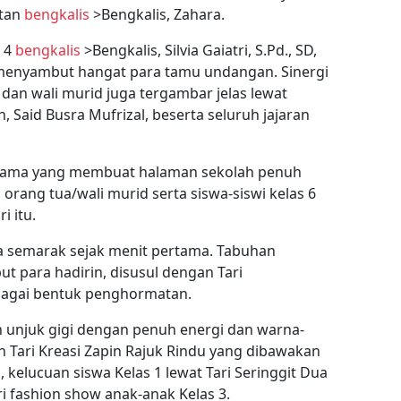
atan
bengkalis
>Bengkalis, Zahara.
N 4
bengkalis
>Bengkalis, Silvia Gaiatri, S.Pd., SD,
 menyambut hangat para tamu undangan. Sinergi
 dan wali murid juga tergambar jelas lewat
 Said Busra Mufrizal, beserta seluruh jajaran
utama yang membuat halaman sekolah penuh
orang tua/wali murid serta siswa-siswi kelas 6
i itu.
sa semarak sejak menit pertama. Tabuhan
 para hadirin, disusul dengan Tari
agai bentuk penghormatan.
ran unjuk gigi dengan penuh energi dan warna-
an Tari Kreasi Zapin Rajuk Rindu yang dibawakan
, kelucuan siswa Kelas 1 lewat Tari Seringgit Dua
ri fashion show anak-anak Kelas 3.