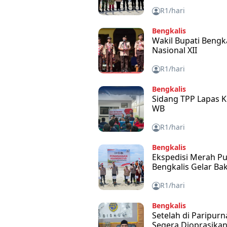
R1/hari
Bengkalis
Wakil Bupati Beng
Nasional XII
R1/hari
Bengkalis
Sidang TPP Lapas Ke
WB
R1/hari
Bengkalis
Ekspedisi Merah Put
Bengkalis Gelar Ba
R1/hari
Bengkalis
Setelah di Paripur
Segera Dioprasika