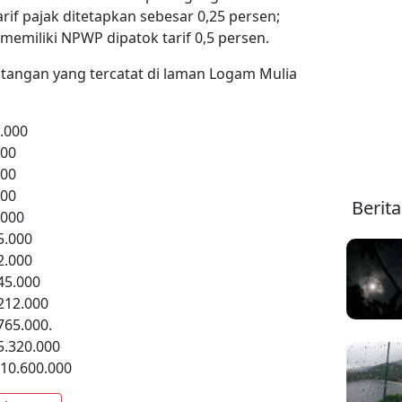
f pajak ditetapkan sebesar 0,25 persen;
emiliki NPWP dipatok tarif 0,5 persen.
tangan yang tercatat di laman Logam Mulia
.000
000
000
000
Berit
.000
5.000
2.000
45.000
212.000
765.000.
5.320.000
10.600.000