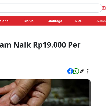
Riau
sional
Bisnis
Olahraga
Sumb
am Naik Rp19.000 Per