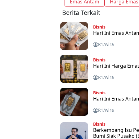
Emas Antam
Harga Emas
Berita Terkait
Bisnis
Hari Ini Emas Anta
R1/wira
Bisnis
Hari Ini Harga Ema
R1/wira
Bisnis
Hari Ini Emas Anta
R1/wira
Bisnis
Berkembang Isu Pen
Bumi Siak Pusako (