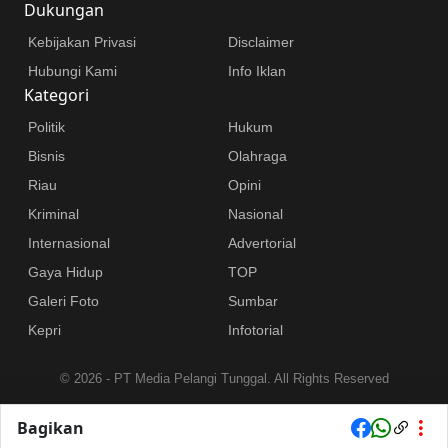
Dukungan
Kebijakan Privasi
Disclaimer
Hubungi Kami
Info Iklan
Kategori
Politik
Hukum
Bisnis
Olahraga
Riau
Opini
Kriminal
Nasional
Internasional
Advertorial
Gaya Hidup
TOP
Galeri Foto
Sumbar
Kepri
Infotorial
©
2026 - PT Media Pelangi Tunggal. All Rights Reserved
Bagikan