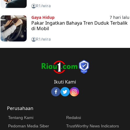
R1/wira
Gaya Hidup
7 hari lalu
Pakar Ingatkan Bahaya Tren Duduk Terbalik
di Mobil
R1/wira
Ikuti Kami
Perusahaan
Tentang Kami
Redaksi
Pedoman Media Siber
TrustWorthy News Indicators