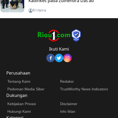
Kadinkes pada Zulhendra Das'ad
R1/wira
Ikuti Kami
Perusahaan
Tentang Kami
Redaksi
Pedoman Media Siber
TrustWorthy News Indicators
Dukungan
Kebijakan Privasi
Disclaimer
Hubungi Kami
Info Iklan
Kategori