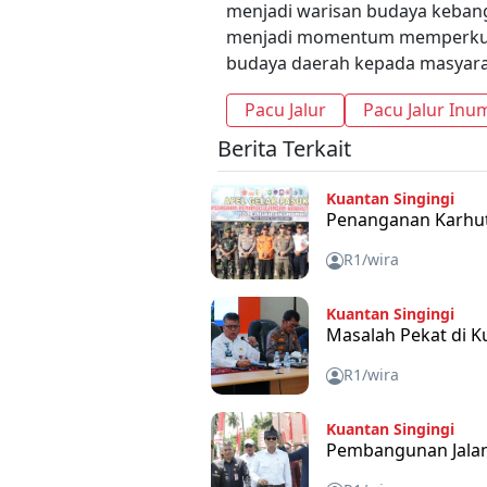
menjadi warisan budaya kebangg
menjadi momentum memperkua
budaya daerah kepada masyara
Pacu Jalur
Pacu Jalur Inu
Berita Terkait
Kuantan Singingi
Penanganan Karhut
R1/wira
Kuantan Singingi
Masalah Pekat di 
R1/wira
Kuantan Singingi
Pembangunan Jalan