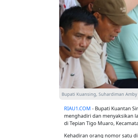
Bupati Kuansing, Suhardiman Amby
RIAU1.COM
- Bupati Kuantan Si
menghadiri dan menyaksikan l
di Tepian Tigo Muaro, Kecamata
Kehadiran orang nomor satu d