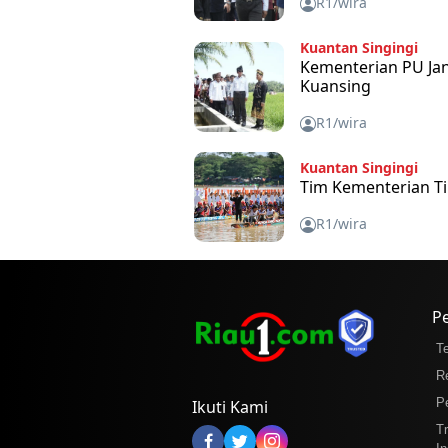
R1/wira
Kuantan Singingi
Kementerian PU Janj
Kuansing
R1/wira
Kuantan Singingi
Tim Kementerian Ti
R1/wira
P
T
R
P
Ikuti Kami
T