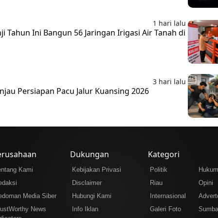
1 hari lalu
i Tahun Ini Bangun 56 Jaringan Irigasi Air Tanah di
3 hari lalu
njau Persiapan Pacu Jalur Kuansing 2026
erusahaan
Dukungan
Kategori
entang Kami
Kebijakan Privasi
Politik
Huku
edaksi
Disclaimer
Riau
Opini
edoman Media Siber
Hubungi Kami
Internasional
Adverto
rustWorthy News
Info Iklan
Galeri Foto
Sumba