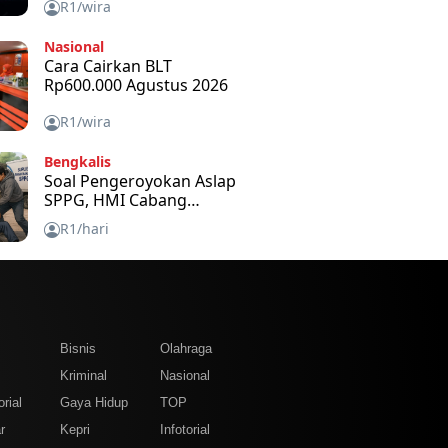
R1/wira
Nasional
Cara Cairkan BLT
Rp600.000 Agustus 2026
R1/wira
Bengkalis
Soal Pengeroyokan Aslap
SPPG, HMI Cabang
Bengkalis Kecam dan
R1/hari
Minta APH Usut Tuntas
m
Bisnis
Olahraga
Kriminal
Nasional
rial
Gaya Hidup
TOP
r
Kepri
Infotorial