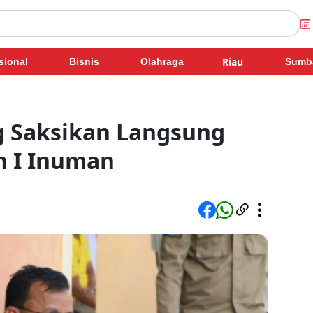
Riau
sional
Bisnis
Olahraga
Sumb
g Saksikan Langsung
n I Inuman