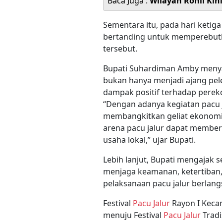
Baca Juga :
Wilayah Rohil Kin
Sementara itu, pada hari ketiga
bertanding untuk memperebutkan
tersebut.
Bupati Suhardiman Amby menya
bukan hanya menjadi ajang pel
dampak positif terhadap pere
“Dengan adanya kegiatan pacu ja
membangkitkan geliat ekonomi 
arena pacu jalur dapat member
usaha lokal,” ujar Bupati.
Lebih lanjut, Bupati mengajak
menjaga keamanan, ketertiban
pelaksanaan pacu jalur berlang
Festival
Pacu Jalur
Rayon I Keca
menuju Festival
Pacu Jalur
Tradi