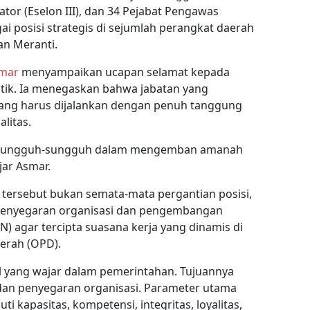
rator (Eselon III), dan 34 Pejabat Pengawas
ai posisi strategis di sejumlah perangkat daerah
an Meranti.
smar
menyampaikan ucapan selamat kepada
ntik. Ia menegaskan bahwa jabatan yang
ng harus dijalankan dengan penuh tanggung
alitas.
rsungguh-sungguh dalam mengemban amanah
jar Asmar.
 tersebut bukan semata-mata pergantian posisi,
 penyegaran organisasi dan pengembangan
SN) agar tercipta suasana kerja yang dinamis di
erah (OPD).
l yang wajar dalam pemerintahan. Tujuannya
dan penyegaran organisasi. Parameter utama
i kapasitas, kompetensi, integritas, loyalitas,