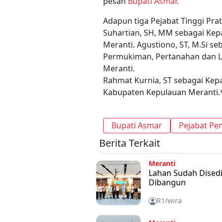
pesan
Bupati Asmar
.
Adapun tiga Pejabat Tinggi Prata
Suhartian, SH, MM sebagai Kep
Meranti. Agustiono, ST, M.Si s
Permukiman, Pertanahan dan 
Meranti.
Rahmat Kurnia, ST sebagai Ke
Kabupaten Kepulauan Meranti.
Bupati Asmar
Pejabat Pe
Berita Terkait
Meranti
Lahan Sudah Disedi
Dibangun
R1/wira