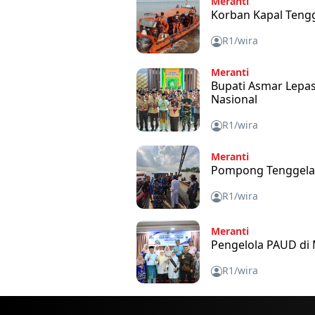
Meranti
Korban Kapal Teng
R1/wira
Meranti
Bupati Asmar Lepas
Nasional
R1/wira
Meranti
Pompong Tenggelam
R1/wira
Meranti
Pengelola PAUD di
R1/wira