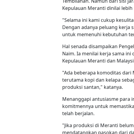
Tembilahan. Namun dari sisi jara
Kepulauan Meranti dinilai lebih
"Selama ini kami cukup kesuli
Dengan adanya peluang kerja sa
untuk memenuhi kebutuhan ters
Hal senada disampaikan Pengelo
Naim. Ia menilai kerja sama i
Kepulauan Meranti dan Malaysi
"Ada beberapa komoditas dari M
terutama kopi dan kelapa sebag
produksi santan," katanya.
Menanggapi antusiasme para in
komitmennya untuk memastikan
telah berjalan.
"Jika produksi di Meranti bel
mendatangkan pasokan dari da