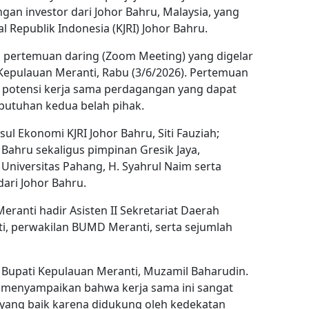
an investor dari Johor Bahru, Malaysia, yang
ral Republik Indonesia (KJRI) Johor Bahru.
i pertemuan daring (Zoom Meeting) yang digelar
Kepulauan Meranti, Rabu (3/6/2026). Pertemuan
 potensi kerja sama perdagangan yang dapat
utuhan kedua belah pihak.
ul Ekonomi KJRI Johor Bahru, Siti Fauziah;
Bahru sekaligus pimpinan Gresik Jaya,
Universitas Pahang, H. Syahrul Naim serta
dari Johor Bahru.
ranti hadir Asisten II Sekretariat Daerah
ati, perwakilan BUMD Meranti, serta sejumlah
 Bupati Kepulauan Meranti, Muzamil Baharudin.
 menyampaikan bahwa kerja sama ini sangat
 yang baik karena didukung oleh kedekatan