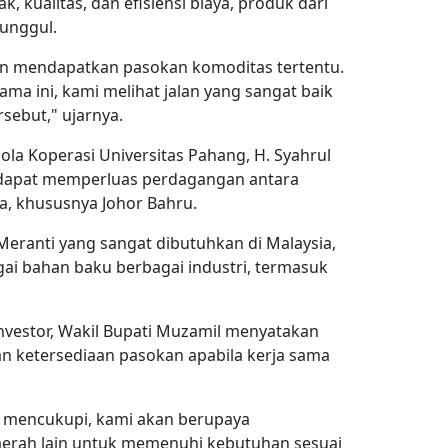
k, kualitas, dan efisiensi biaya, produk dari
 unggul.
tan mendapatkan pasokan komoditas tertentu.
ma ini, kami melihat jalan yang sangat baik
ebut," ujarnya.
la Koperasi Universitas Pahang, H. Syahrul
ni dapat memperluas perdagangan antara
a, khususnya Johor Bahru.
eranti yang sangat dibutuhkan di Malaysia,
ai bahan baku berbagai industri, termasuk
vestor, Wakil Bupati Muzamil menyatakan
 ketersediaan pasokan apabila kerja sama
um mencukupi, kami akan berupaya
erah lain untuk memenuhi kebutuhan sesuai