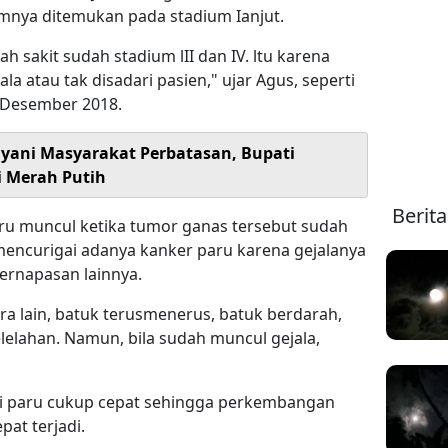
nya ditemukan pada stadium Ianjut.
 sakit sudah stadium lII dan IV. ltu karena
la atau tak disadari pasien," ujar Agus, seperti
 Desember 2018.
ayani Masyarakat Perbatasan, Bupati
i Merah Putih
Berit
aru muncul ketika tumor ganas tersebut sudah
mencurigai adanya kanker paru karena gejalanya
ernapasan lainnya.
a lain, batuk terusmenerus, batuk berdarah,
elelahan. Namun, bila sudah muncul gejala,
 di paru cukup cepat sehingga perkembangan
pat terjadi.