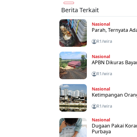
Berita Terkait
Nasional
Parah, Ternyata Ad
R1/wira
Nasional
APBN Dikuras Bayar
R1/wira
Nasional
Ketimpangan Orang 
R1/wira
Nasional
Dugaan Pakai Kora
Purbaya