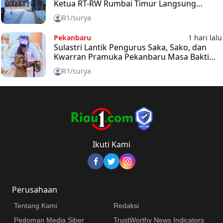
Ketua RT-RW Rumbai Timur Langsung
Didorong Kawal Program Rp100 Juta per RW
R1/surya
Pekanbaru
1 hari lalu
Sulastri Lantik Pengurus Saka, Sako, dan
Kwarran Pramuka Pekanbaru Masa Bakti
2025-2030
R1/surya
Ikuti Kami
Perusahaan
Tentang Kami
Redaksi
Pedoman Media Siber
TrustWorthy News Indicators